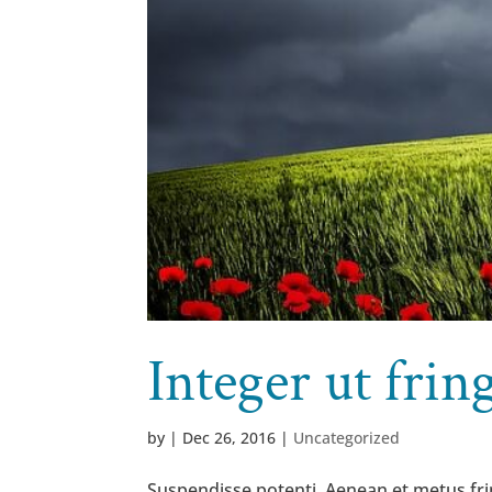
Integer ut fring
by
|
Dec 26, 2016
|
Uncategorized
Suspendisse potenti. Aenean et metus frin