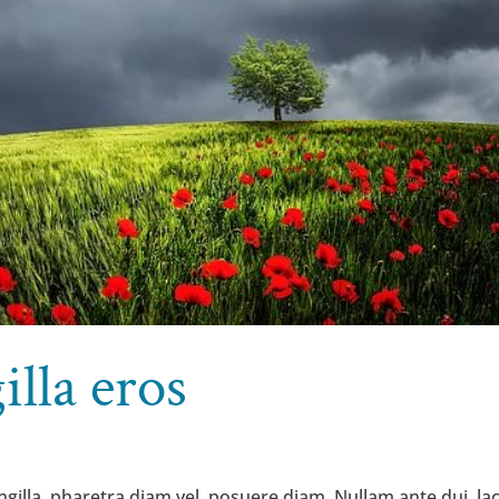
illa eros
gilla, pharetra diam vel, posuere diam. Nullam ante dui, lac